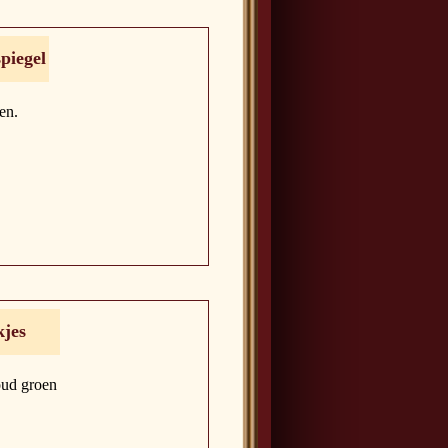
piegel
en.
kjes
oud groen