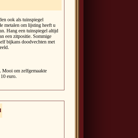
en ook als tuinspiegel
e metalen om lijsting heeft u
van. Hang een tuinspiegel altijd
van een zitpositie. Sommige
zelf bijkans doodvechten met
eeld.
en. Mooi om zelfgemaakte
 10 euro.
l