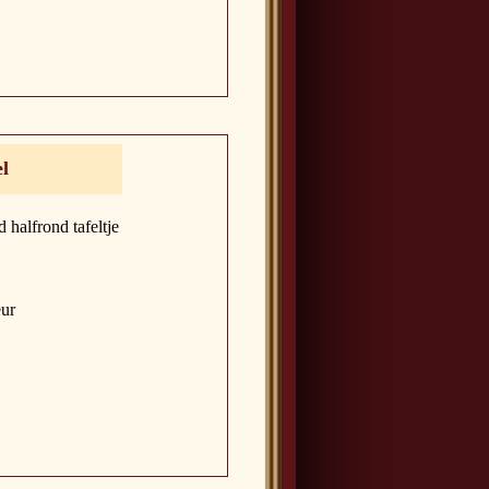
el
 halfrond tafeltje
eur