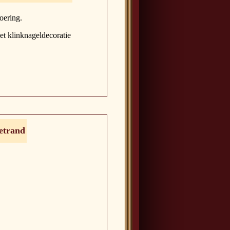
oering.
t klinknageldecoratie
cetrand